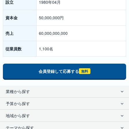
設立
1980年04月
資本金
50,000,000円
売上
60,000,000,000
従業員数
1,100名
会員登録して応募する
無料
業種から探す
コンビニ
/
買取・リサイクル
/
雑貨・アパレル
/
自動車・自転車
/
その他小売
予算から探す
/
ハウスクリーニング
/
学習塾・個別指導塾
/
幼児教育・保育園
/
各種スクール
/
買取販売
/
介護・デイサービス
/
修理（リペア）
/
0~100万円
/
100~500万円
/
500~1000万円
/
1000万円以上
地域から探す
リラクゼーション
/
IT・通信
/
その他サービス
/
フィットネス・ジム
/
海外FCサービス
/
コインランドリー
/
不動産
/
結婚相談所
/
ファーストフード
北海道
/
青森県
/
岩手県
/
宮城県
/
秋田県
/
山形県
/
福島県
/
茨城県
/
栃木県
/
/
居酒屋・バー
/
ラーメン
/
うどん・そば
/
カレー
/
ピザ
/
お弁当
/
テーマから探す