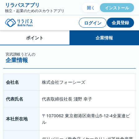
リラパスアプリ
開く
インストール
独立・起業のためのスカウトアプリ
会員登録
ログイン
ポイント
企業情報
宮武讃岐うどん
の
企業情報
会社名
株式会社フォーシーズ
代表氏名
代表取締役社長 淺野 幸子
〒1070062 東京都港区南青山5-12-4全菓連ビ
本社所在地
ル
デリバリー／飲食店／ケータリング等外食産業