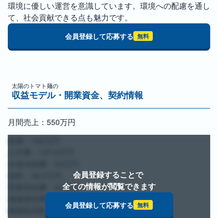
環境に優しい運営を意識しています。環境への配慮を通し
て、社会貢献できる点も魅力です。
会員登録して応募する
無料
太陽のトマト麺
の
収益モデル・開業資金、契約情報
月間売上：550万円
原価：165万円
人件費：137.5万円
水道光熱費：33万円
会員登録することで 
賃料：38.5万円
全ての情報が閲覧できます
営業所経費：44万円
減価償却費：27.5万円
会員登録して応募する
無料
商標利用料：27.5万円