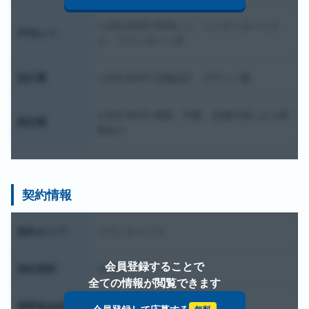
1,000,000円 POSレジ、ハンディターミナ
POSレジ
ル、プリンター一式
設計費
1,000,000円 店舗設計、デザイン費
2,000,000円 概算。坪数、店舗仕様により変
開店費
動あり
契約情報
契約タイプ
フランチャイズ
会員登録することで
契約期間
5年間
全ての情報が閲覧できます
開業資金総額
18,950,000円