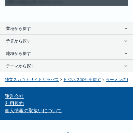
期間:
※詳細はお問い合わせください
業種から探す
コンビニ
/
買取・リサイクル
/
雑貨・アパレル
/
自動車・自転車
/
その他小売
予算から探す
/
ハウスクリーニング
/
学習塾・個別指導塾
/
幼児教育・保育園
/
各種スクール
/
買取販売
/
介護・デイサービス
/
修理（リペア）
/
0~100万円
/
100~500万円
/
500~1000万円
/
1000万円以上
地域から探す
リラクゼーション
/
IT・通信
/
その他サービス
/
フィットネス・ジム
/
海外FCサービス
/
コインランドリー
/
不動産
/
結婚相談所
/
ファーストフード
北海道
/
青森県
/
岩手県
/
宮城県
/
秋田県
/
山形県
/
福島県
/
茨城県
/
栃木県
/
/
居酒屋・バー
/
ラーメン
/
うどん・そば
/
カレー
/
ピザ
/
お弁当
/
テーマから探す
群馬県
/
埼玉県
/
千葉県
/
東京都
/
神奈川県
/
新潟県
/
富山県
/
石川県
/
福井県
レストラン・カフェ
/
たこ焼き・お好み焼き
/
キッチンカー・移動販売
/
/
山梨県
/
長野県
/
岐阜県
/
静岡県
/
愛知県
/
三重県
/
滋賀県
/
京都府
/
大阪府
/
パン・スイーツ
研修・サポートが充実
/
その他飲食
/
まずは社員から始める
/
海外FC飲食
/
焼肉
/
売り上げ実績を引き継ぐ
/
ゴーストレストラン
/
/
兵庫県
/
奈良県
/
和歌山県
/
鳥取県
/
島根県
/
岡山県
/
広島県
/
山口県
/
徳島県
独立スカウトサイトリラパス
ビジネス案件を探す
ラーメンのビ
デリバリー・テイクアウト
自由な時間に働く
/
定年なしの仕事
/
副業・空いた時間で稼ぐ
/
1人で開業
/
/
香川県
/
愛媛県
/
高知県
/
福岡県
/
佐賀県
/
長崎県
/
熊本県
/
大分県
/
宮崎県
/
地域社会に貢献
/
40代からの独立
/
未経験からオーナーに
/
手に職を付ける
/
鹿児島県
/
沖縄県
女性が活躍
/
夫婦で独立
/
売上保障・営業代行あり
/
法人の新規事業向け
/
運営会社
低資金で始める
/
無店舗型のビジネス
/
在庫なしで低リスク
/
有名フランチャイズで独立
/
子どもと関わる仕事
/
お客様に感謝される
/
利用規約
自分のお店を持つ
/
年収1000万を目指せる
/
海外FCを日本に広めたい
/
個人情報の取扱いについて
代理店で開業