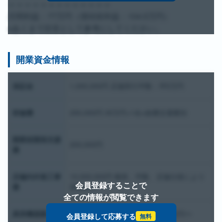
＝＝＝＝＝＝＝＝＝＝＝＝＝
月間利益：77万円（償却前利益：104.5万円）
※あくまで目安として参考にしてください。
開業資金情報
保証金
1,000,000円 店舗実行坪数：坪5万円
研修費
250,000円 35万円×1名※旅費交通費別
開業前開発支援
200,000円
費
店舗内外装工事
10,000,000円 概算。坪数、店舗仕様により
会員登録することで
費
変動あり
全ての情報が閲覧できます
厨房機器購入費
3,500,000円 電化厨房の場合710万円〜
会員登録して応募する
無料