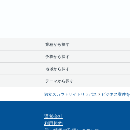
業種から探す
コンビニ
/
買取・リサイクル
/
雑貨・アパレル
/
自動車
予算から探す
修理（リペア）
/
リラクゼーション
/
IT・通信
/
その他
うどん・そば
/
カレー
/
ピザ
/
お弁当
/
レストラン・カ
0~100万円
/
100~500万円
/
500~1000万円
/
1000万円
地域から探す
デリバリー・テイクアウト
北海道
/
青森県
/
岩手県
/
宮城県
/
秋田県
/
山形県
/
福島
テーマから探す
/
三重県
/
滋賀県
/
京都府
/
大阪府
/
兵庫県
/
奈良県
/
和
鹿児島県
/
沖縄県
研修・サポートが充実
/
まずは社員から始める
/
売り上
独立スカウトサイトリラパス
ビジネス案件を
未経験からオーナーに
/
手に職を付ける
/
女性が活躍
/
有名フランチャイズで独立
/
子どもと関わる仕事
/
お客
運営会社
利用規約