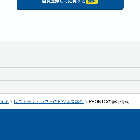
会員登録して応募する
無料
・自転車
/
その他小売
/
ハウスクリーニング
/
学習塾・個別指導塾
/
幼児教育・保育
サービス
/
フィットネス・ジム
/
海外FCサービス
/
コインランドリー
/
不動産
/
結婚
フェ
/
たこ焼き・お好み焼き
/
キッチンカー・移動販売
/
パン・スイーツ
/
その他飲食
以上
県
/
茨城県
/
栃木県
/
群馬県
/
埼玉県
/
千葉県
/
東京都
/
神奈川県
/
新潟県
/
富山県
/
石
歌山県
/
鳥取県
/
島根県
/
岡山県
/
広島県
/
山口県
/
徳島県
/
香川県
/
愛媛県
/
高知県
/
げ実績を引き継ぐ
/
自由な時間に働く
/
定年なしの仕事
/
副業・空いた時間で稼ぐ
/
探す
レストラン・カフェのビジネス案件
PRONTOの会社情報
夫婦で独立
/
売上保障・営業代行あり
/
法人の新規事業向け
/
低資金で始める
/
無店
様に感謝される
/
自分のお店を持つ
/
年収1000万を目指せる
/
海外FCを日本に広め